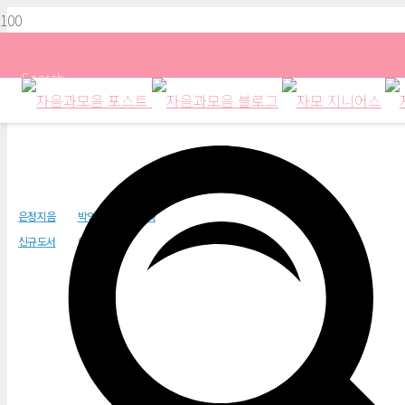
Search
수원화성 벽돌공 아이
은정지음
박영주
이지북
신규도서
이지북