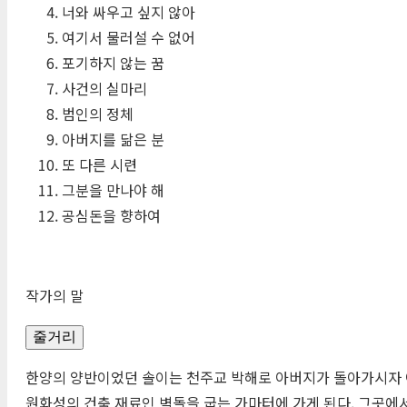
너와 싸우고 싶지 않아
여기서 물러설 수 없어
포기하지 않는 꿈
사건의 실마리
범인의 정체
아버지를 닮은 분
또 다른 시련
그분을 만나야 해
공심돈을 향하여
작가의 말
줄거리
한양의 양반이었던 솔이는 천주교 박해로 아버지가 돌아가시자 아
원화성의 건축 재료인 벽돌을 굽는 가마터에 가게 된다. 그곳에