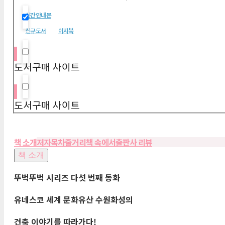
신간안내문
Hidden label
신규도서
이지북
Hidden label
도서구매 사이트
Hidden label
도서구매 사이트
책 소개
저자
목차
줄거리
책 속에서
출판사 리뷰
책 소개
뚜벅뚜벅 시리즈 다섯 번째 동화
유네스코 세계 문화유산 수원화성의
건축 이야기를 따라가다
!