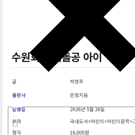
수원화성 벽돌공 아이
글
박영주
출판사
은정지음
필터
발행일
2026년 5월 26일
분야
국내도서>어린이>어린이문학>
Hidden label
정가
16,000원