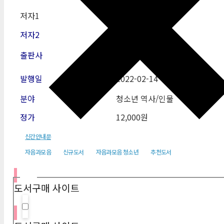
저자1
김정희
저자2
출판사
자음과모음
발행일
2022-02-14
분야
청소년 역사/인물
정가
12,000원
신간안내문
자음과모음
신규도서
자음과모음 청소년
추천도서
필터
도서구매 사이트
Hidden label