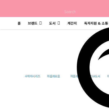
Search
홈
브랜드
도서
계간지
독자지원 & 소통
모든 수를 품는 
수학자시리즈
자음과모음
자음과모음
신규도서