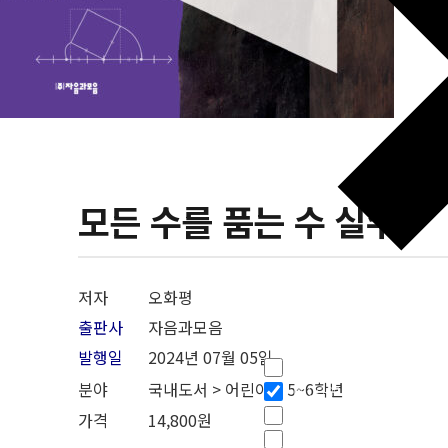
모든 수를 품는 수 실수
저자
오화평
출판사
자음과모음
필터
발행일
2024년 07월 05일
Hidden label
분야
국내도서 > 어린이 > 5~6학년
Hidden label
Hidden label
가격
14,800원
Hidden label