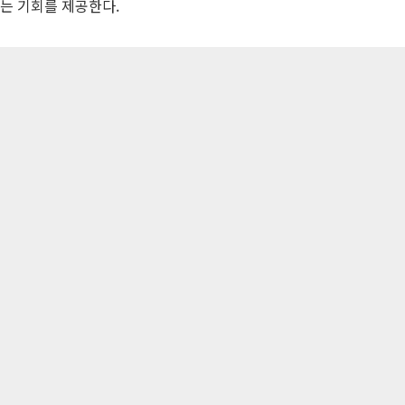
는 기회를 제공한다.
– 고등학생에게는 실수와 무리수와 관련된 흥미로운 이야기와 다양한 
를 제공한다.
(주)자음과모음 | 10881 경기 파주시 서패동 469-1 | 사
Tel : 02-324-2347 | Fax : 02-6959-8459 |
© Jaeum&Moe