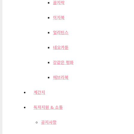
꼼지락
이지북
얼리틴스
네오카툰
강같은 평화
에브리북
계간지
독자지원 & 소통
공지사항