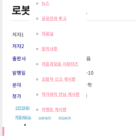
뉴스
로봇 친구, 앨리스
공모전과 투고
자료실
저자1
한재권
저자2
문의사항
출판사
자음과모음
자음과모음 서포터즈
발행일
2023-04-10
오탈자 신고 게시판
분야
청소년과학
작가와의 만남 게시판
정가
14,500원
신간안내문
이벤트 게시판
자음과모음
신규도서
추천도서