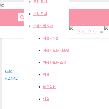
추천 도서
수상 도서
브랜드별 도서
자음과모음
자음과모음 청소년
로봇 친구, 앨리스
자음과모음 소설
한재권
이룸
자음과모음
신규도서
추천도서
네오픽션
단숨