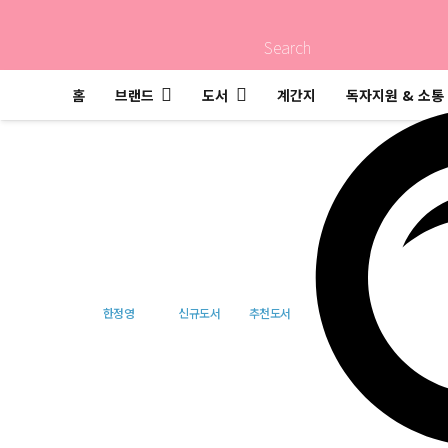
Search
홈
브랜드
도서
계간지
독자지원 & 소통
레플리카 2 : 운명의 
한정영
신규도서
추천도서
이지북