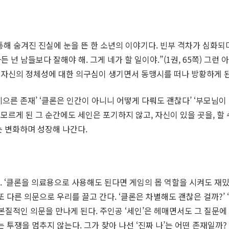
 통해 숨겨진 진실에 눈을 뜬 한 소년의 이야기다. 빈부 격차가 심화
든 넌 남들보다 잘해야 해. 그게 네가 할 일이야.”(1권, 65쪽) 그
 자신의 정체성에 대한 의구심이 생기면서 동맹시를 떠나 방황하게 된
으른 존재’ ‘클론은 인간이 아니니 어떻게 다뤄도 괜찮다’ ‘부모님이 
모르게 된 그 순간에도 세인은 포기하지 않고, 자신이 있을 곳을, 할 
는 변화하며 성장해 나간다.
‘클론을 의료용으로 사용해도 된다면 게임의 몹 역할을 시켜도 재밌지
또 다른 의문으로 우리를 끌고 간다. ‘클론은 차별해도 괜찮은 걸까?’
 본질적인 의문을 만나게 된다. 주인공 ‘세인’은 헤매면서도 그 질문에
려는 투쟁을 멈추지 않는다. 그가 찾아 나선 ‘진짜 나’는 어떤 존재일