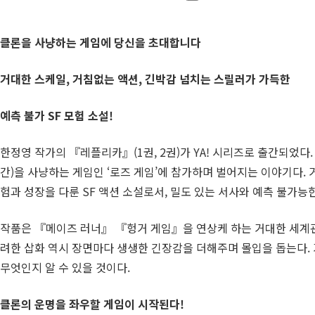
클론을 사냥하는 게임에 당신을 초대합니다
거대한 스케일
,
거침없는 액션
,
긴박감 넘치는 스릴러가 가득한
예측 불가
SF
모험 소설
!
한정영 작가의 『레플리카』(1권, 2권)가 YA! 시리즈로 출간되었
간)을 사냥하는 게임인 ‘로즈 게임’에 참가하며 벌어지는 이야기다.
험과 성장을 다룬 SF 액션 소설로서, 밀도 있는 서사와 예측 불가능
작품은 『메이즈 러너』 『헝거 게임』을 연상케 하는 거대한 세계관
려한 삽화 역시 장면마다 생생한 긴장감을 더해주며 몰입을 돕는다. 
무엇인지 알 수 있을 것이다.
클론의 운명을 좌우할 게임이 시작된다
!