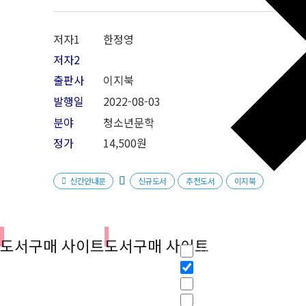
저자1
한정영
저자2
출판사
이지북
발행일
2022-08-03
분야
청소년문학
정가
14,500원
신간안내문
신규도서
추천도서
이지북
필터
도서구매 사이트
도서구매 사이트
Hidden label
Hidden label
Hidden label
Hidden label