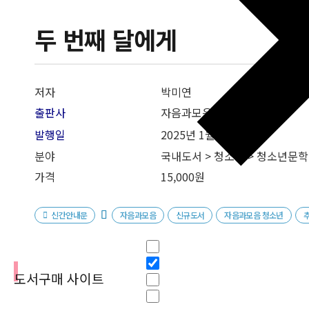
두 번째 달에게
저자
박미연
출판사
자음과모음
발행일
2025년 1월 31일
분야
국내도서 > 청소년 > 청소년문학
가격
15,000원
신간안내문
자음과모음
신규도서
자음과모음 청소년
필터
Hidden label
Hidden label
도서구매 사이트
Hidden label
Hidden label