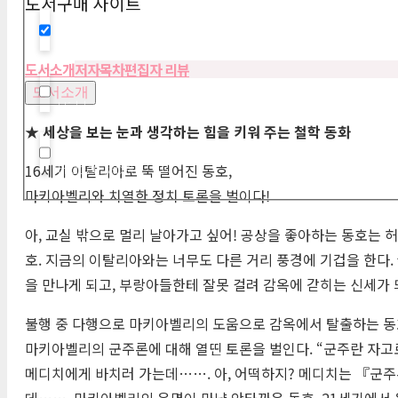
도서구매 사이트
Hidden label
도서소개
저자
목차
편집자 리뷰
도서소개
Hidden label
★ 세상을 보는 눈과 생각하는 힘을 키워 주는 철학 동화
Hidden label
16세기 이탈리아로 뚝 떨어진 동호,
마키아벨리와 치열한 정치 토론을 벌이다!
아, 교실 밖으로 멀리 날아가고 싶어! 공상을 좋아하는 동호는 허
호. 지금의 이탈리아와는 너무도 다른 거리 풍경에 기겁을 한다.
을 만나게 되고, 부랑아들한테 잘못 걸려 감옥에 갇히는 신세가
불행 중 다행으로 마키아벨리의 도움으로 감옥에서 탈출하는 동호
마키아벨리의 군주론에 대해 열띤 토론을 벌인다. “군주란 자고
메디치에게 바치러 가는데……. 아, 어떡하지? 메디치는 『군
데……. 마키아벨리의 운명이 마냥 안타까운 동호. 21세기에서 