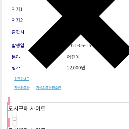
저자1
신복룡
저자2
출판사
자음과모음
발행일
2021-06-15
분야
어린이
정가
12,000원
신간안내문
자음과모음
자음과모음 청소년
필터
도서구매 사이트
Hidden label