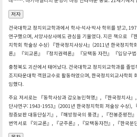
저자
건국대학교 정치외교학과에서 학사·석사·박사 학위를 받고, 197
연구했으며, 서양사상사에도 관심을 기울였다. 지은 책으로 『한
치학회 학술상 수상) 『한국정치사상사』(2011년 한국정치학
론』 『외교론』 『정치권력론』 『모택동 자전』 『입당구법
충청북도 괴산에서 태어났다. 건국대학교 정치외교학과를 졸업하
조지타운대학 객원교수로 활동하였으며, 한국정치외교사학회 회장(
임했다.
주요 저서로는 『동학사상과 갑오농민혁명』, 『한국정치사』, 『서재 채워드릴까
단사연구: 1943-1953』(2001년 한국정치학회 저술상 수상
정증보판 대동단실기』, 『해방정국의 풍경』, 『전봉준평전』 
번역서로 『외교론』, 『군주론』, 『모택동자전』, 『한국분단
목차