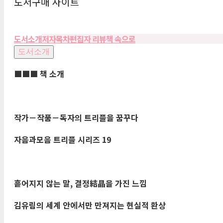
도서구매 사이트
도서소개
저자
목차
편집자 리뷰
책 속으로
도서소개
■■■
책 소개
작가
－
작품
－
독자의 트리플을 꿈꾸다
자음과모음 트리플 시리즈
19
흩어지지 않는 말
,
결정
結晶
을 가진 느낌
김유림의 세계 안에서만 만져지는 현실적 환상