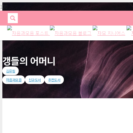
갱들의 어머니
김유림
자음과모음
신규도서
추천도서