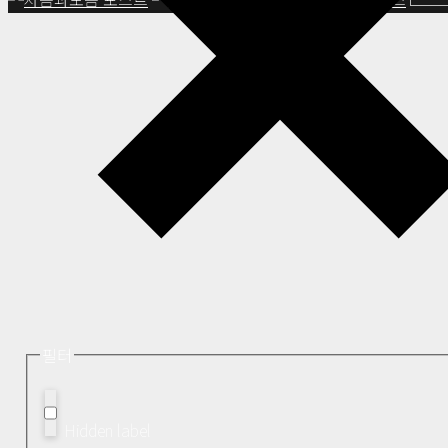
필터
Hidden label