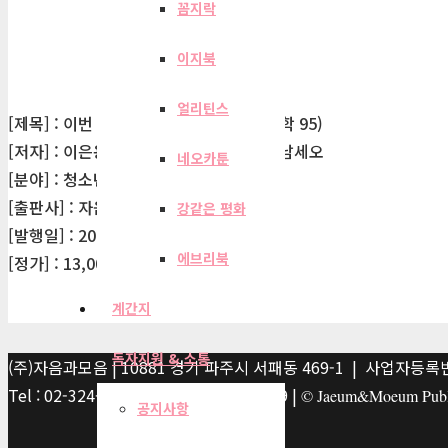
꼼지락
이지북
얼리틴스
[제목] : 이번 생은 해피 어게인 (청소년문학 95)
[저자] : 이은용, 하유지, 설재인, 김혜진, 남세오
네오카툰
[분야] : 청소년문학
[출판사] : 자음과모음
강같은 평화
[발행일] : 2022-03-28
에브리북
[정가] : 13,000원
계간지
독자지원 & 소통
(주)자음과모음 | 10881 경기 파주시 서패동 469-1 | 사업자등록번호
Tel : 02-324-2347 | Fax : 02-6959-8459 |
© Jaeum&Moeum Publis
공지사항