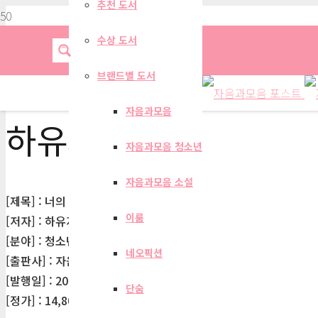
추천 도서
수상 도서
브랜드별 도서
자음과모음
하유지
자음과모음 청소년
자음과모음 소설
[제목] : 너의 우주는 곧 나의 우주
이룸
[저자] : 하유지
[분야] : 청소년문학
네오픽션
[출판사] : 자음과모음
[발행일] : 2023-07-28
단숨
[정가] : 14,800원