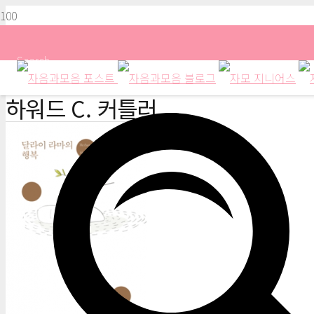
Search
하워드 C. 커틀러