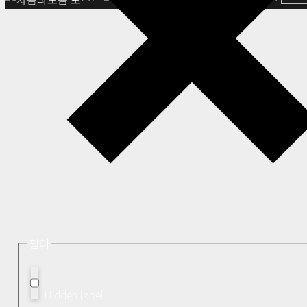
필터
Hidden label