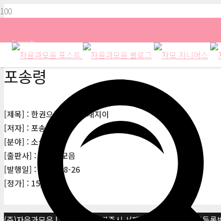
Search
포송령
[제목] : 한권으로 읽는 요재지이
[저자] : 포송령
[분야] : 소설
[출판사] : 자음과모음
[발행일] : 2002-08-26
[정가] : 15,000원
(주)자음과모음 | 10881 경기 파주시 서패동 469-1 | 사업자등록번호