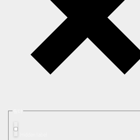
필터
Hidden label