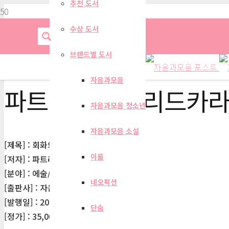
추천 도서
수상 도서
브랜드별 도서
자음과모음
파트리시아 프리드카
자음과모음 청소년
자음과모음 소설
[제목] : 회화의 거장들
이룸
[저자] : 파트리시아 프리드카라사
[분야] : 에술/대중문화
네오픽션
[출판사] : 자음과모음
[발행일] : 2011-03-31
단숨
[정가] : 35,000원