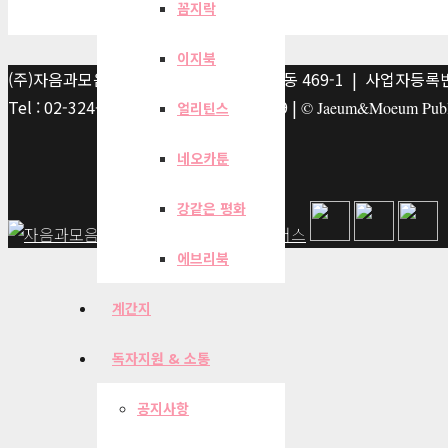
꼼지락
이지북
(주)자음과모음 | 10881 경기 파주시 서패동 469-1 | 사업자등록번호
Tel : 02-324-2347 | Fax : 02-6959-8459 |
© Jaeum&Moeum Publis
얼리틴스
네오카툰
강같은 평화
에브리북
계간지
독자지원 & 소통
공지사항