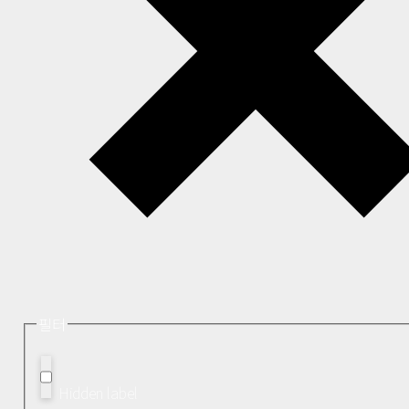
필터
Hidden label