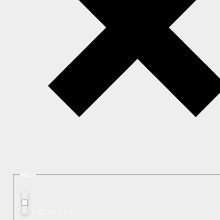
필터
Hidden label