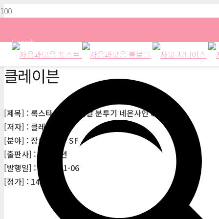
Search
클레이븐
[제목] : 록스타 로봇의 자살 분투기 네온사인 02
[저자] : 클레이븐
[분야] : 장르소설 > SF
[출판사] : 네오픽션
[발행일] : 2023-11-06
[정가] : 14,000원