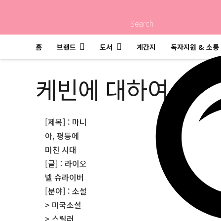
Search
홈
브랜드
도서
계간지
독자지원 & 소통
케빈에 대하여
[제목] : 마니
아, 평등에
미친 시대
[글] : 라이오
넬 슈라이버
[분야] : 소설
> 미국소설
> 스릴러