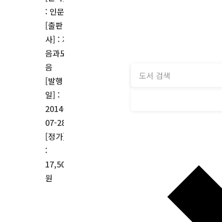
: 인문
[출판
사] : 자
음과모
음
[발행
일] :
2014-
07-28
[정가]
:
17,500
원