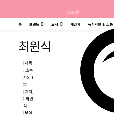
Search
홈
브랜드
도서
계간지
독자지원 & 소통
최원식
[제목]
: 소수
자의 옹
호
[저자]
: 최원
식
[분야]