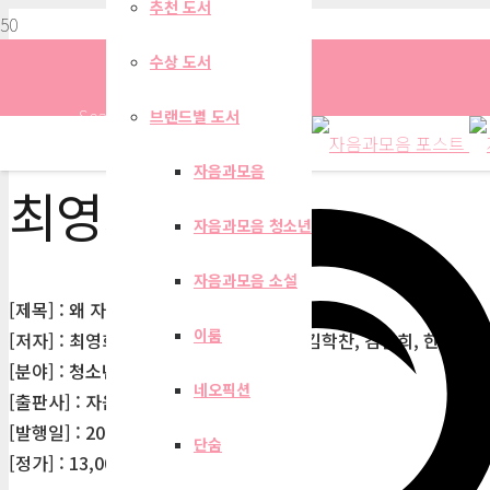
추천 도서
수상 도서
Search
브랜드별 도서
자음과모음
최영희
자음과모음 청소년
자음과모음 소설
[제목] : 왜 자꾸 나만 따라와(청소년문학78)
이룸
[저자] : 최영희, 이희영, 이송현, 최양선, 김학찬, 김선희, 한정영
[분야] : 청소년문학
네오픽션
[출판사] : 자음과모음
[발행일] : 2020-03-20
단숨
[정가] : 13,000원