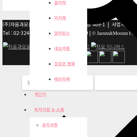
꼼지락
이지북
(주)자음과모음 | 10881 경기 파주시 서패동 469-1 | 사업자등록번호
Tel : 02-324-2347 | Fax : 02-6959-8459 |
© Jaeum&Moeum Publis
얼리틴스
네오카툰
강같은 평화
에브리북
계간지
독자지원 & 소통
공지사항