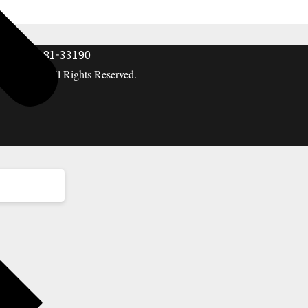
: 117-81-33190
hing co. All Rights Reserved.