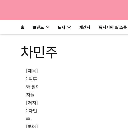
홈
브랜드
도서
계간지
독자지원 & 소통
차민주
[제목]
: 덕후
와 철학
자들
[저자]
: 차민
주
[분야]