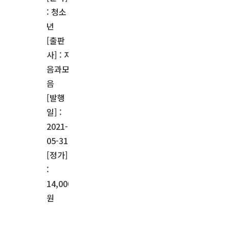
: 청소
년
[출판
사] : 자
음과모
음
[발행
일] :
2021-
05-31
[정가]
:
14,000
원