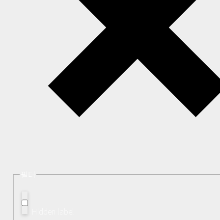
필터
Hidden label