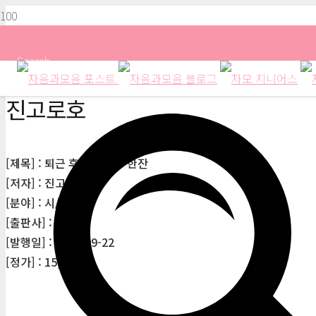
Search
진고로호
[제목] : 퇴근 후 고양이랑 한잔
[저자] : 진고로호
[분야] : 시/에세이
[출판사] : 꼼지락
[발행일] : 2017-09-22
[정가] : 15,800원