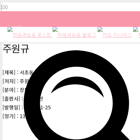
Search
주원규
[제목] : 서초동 리그
[저자] : 주원규
[분야] : 장편소설
[출판사] : 네오픽션
[발행일] : 2022-01-25
[정가] : 13,000원