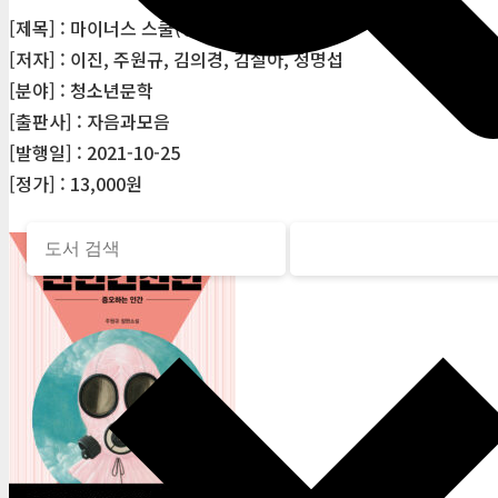
[제목] : 마이너스 스쿨(청소년문학92)
[저자] : 이진, 주원규, 김의경, 김설아, 정명섭
[분야] : 청소년문학
[출판사] : 자음과모음
[발행일] : 2021-10-25
[정가] : 13,000원