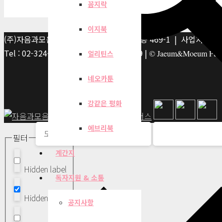
꼼지락
이지북
(주)자음과모음 | 10881 경기 파주시 서패동 469-1 | 사업자등록번호
Tel : 02-324-2347 | Fax : 02-6959-8459 |
© Jaeum&Moeum Publis
얼리틴스
네오카툰
강같은 평화
에브리북
필터
계간지
Hidden label
독자지원 & 소통
Hidden label
공지사항