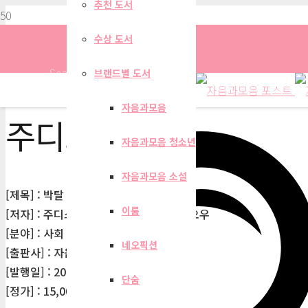
추천 도서
수상 도서
Search
브랜드별 도서
자음과모음
주디스 버틀러
자음과모음 청소년
자음과모음 소설
[제목] : 박탈
이룸
[저자] : 주디스 버틀러, 아테나 아타나시오우
[분야] : 사회
네오픽션
[출판사] : 자음과모음
[발행일] : 2016-09-02
단숨
[정가] : 15,000원