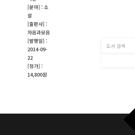
[분야] : 소
설
[출판사] :
자음과모음
[발행일] :
2014-09-
22
[정가] :
14,800원