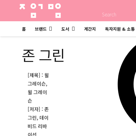
Search
홈
브랜드
도서
계간지
독자지원 & 소통
존 그린
[제목] : 윌
그레이슨,
윌 그레이
슨
[저자] : 존
그린, 데이
비드 리바
이선