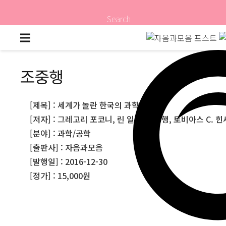
Search
조중행
[제목] : 세계가 놀란 한국의 과학기술
[저자] : 그레고리 포코니, 린 일란, 조중행, 토비아스 C. 힌
[분야] : 과학/공학
[출판사] : 자음과모음
[발행일] : 2016-12-30
[정가] : 15,000원