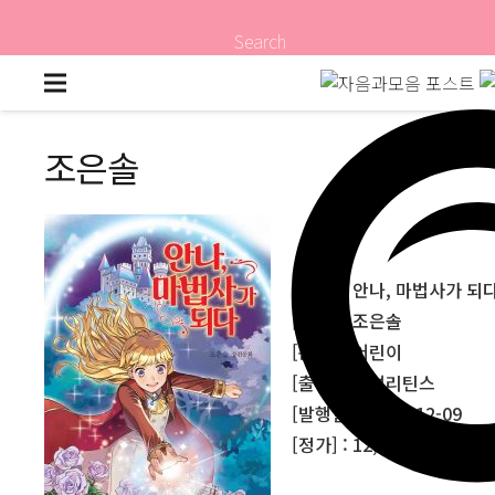
Search
조은솔
[제목] : 안나, 마법사가 되
[저자] : 조은솔
[분야] : 어린이
[출판사] : 얼리틴스
[발행일] : 2019-12-09
[정가] : 12,500원