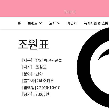
Search
홈
브랜드
도서
계간지
독자지원 & 소통
조원표
[제목] : 밤의 이야기꾼들
[저자] : 조원표
[분야] : 만화
[출판사] : 네오카툰
[발행일] : 2016-10-07
[정가] : 3,000원