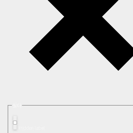
필터
Hidden label