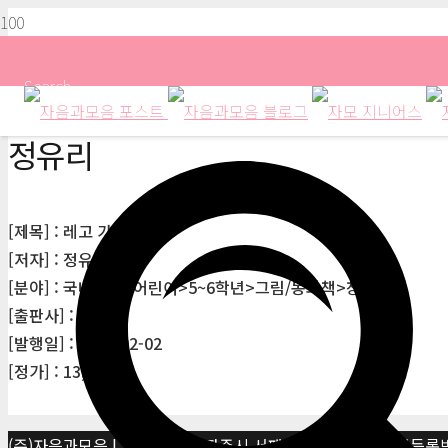
Search
정유리
[제목] : 레고 가족
[저자] : 정유리
[분야] : 국내도서>어린이>5~6학년>그림/동화책>창작동화
[출판사] : 이지북
[발행일] : 2024-02-02
[정가] : 13,000원
(주)자음과모음 | 10881 경기 파주시 서패동 469-1 | 사업자등록번호