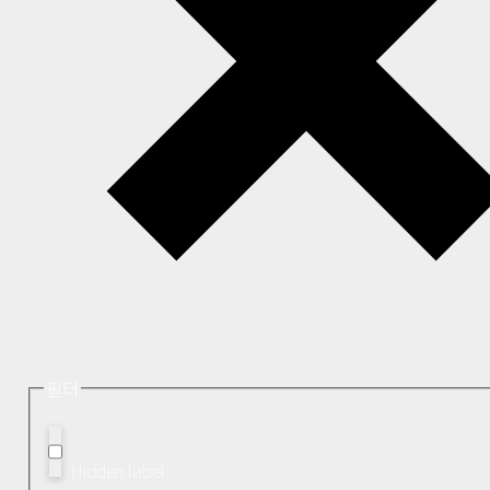
필터
Hidden label