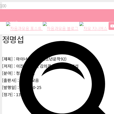
Search
정명섭
[제목] : 마이너스 스쿨(청소년문학92)
[저자] : 이진, 주원규, 김의경, 김설아, 정명섭
[분야] : 청소년문학
[출판사] : 자음과모음
[발행일] : 2021-10-25
[정가] : 13,000원