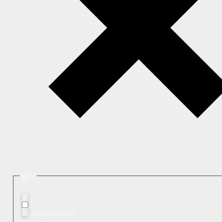
필터
Hidden label