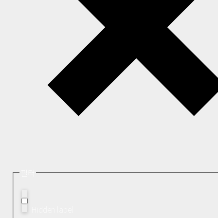
필터
Hidden label