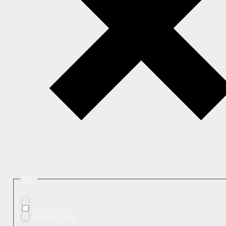
필터
Hidden label