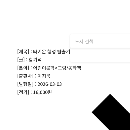
[제목] : 타키온 행성 탈출기
[글] : 함기석
[분야] : 어린이문학>그림/동화책
[출판사] : 이지북
[발행일] : 2026-03-03
[정가] : 16,000원