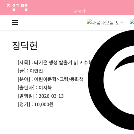
Search
장덕현
[제목] : 타키온 행성 탈출기 읽고 수학 공부
[글] : 이인진
[분야] : 어린이문학>그림/동화책
[출판사] : 이지북
[발행일] : 2026-03-13
[정가] : 10,000원