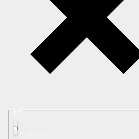
필터
Hidden label