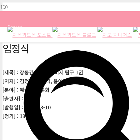
Search
임정식
[제목] : 장동건 – 스타 이미지 탐구 1권
[저자] : 김정우, 임정식, 윤여광, 김인구
[분야] : 예술/대중문화
[출판사] : 이지북
[발행일] : 2014-08-10
[정가] : 13,000원