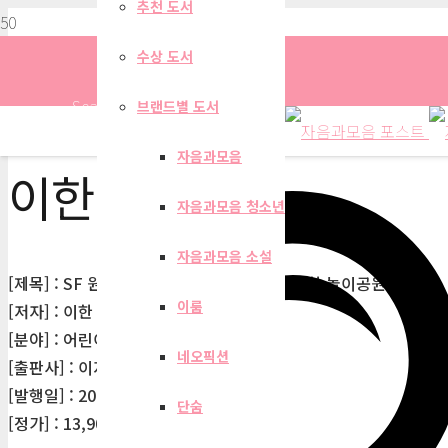
추천 도서
수상 도서
Search
브랜드별 도서
자음과모음
이한
자음과모음 청소년
자음과모음 소설
[제목] : SF 원소 몬스터 : 모래밭 괴물과 수상한 놀이공원
이룸
[저자] : 이한
[분야] : 어린이
네오픽션
[출판사] : 이지북
[발행일] : 2022-12-02
단숨
[정가] : 13,900원