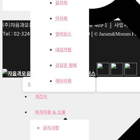
꼼지락
이지북
(주)자음과모음 | 10881 경기 파주시 서패동 469-1 | 사업자등록번호
Tel : 02-324-2347 | Fax : 02-6959-8459 |
© Jaeum&Moeum Publis
얼리틴스
네오카툰
강같은 평화
에브리북
계간지
독자지원 & 소통
공지사항