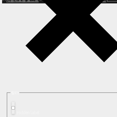
필터
Hidden label