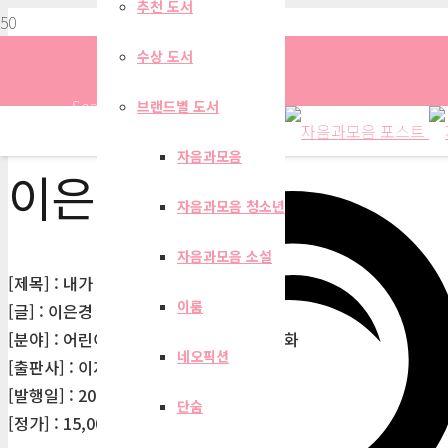
추천 도서
수상 도서
Search
브랜드별 도서
자음과모음
이은경
자음과모음 청소년
자음과모음 소설
[제목] : 내가 제일 잘났어!
이룸
[글] : 이은경
[분야] : 어린이문학>그림/동화책>창작동화
네오픽션
[출판사] : 이지북
[발행일] : 2025-10-27
단숨
[정가] : 15,000원