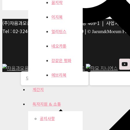
꼼지락
이지북
(주)자음과모음 | 10881 경기 파주시 서패동 469-1 | 사업자등록번호
Tel : 02-324-2347 | Fax : 02-6959-8459 |
© Jaeum&Moeum Publis
얼리틴스
네오카툰
강같은 평화
에브리북
계간지
독자지원 & 소통
공지사항