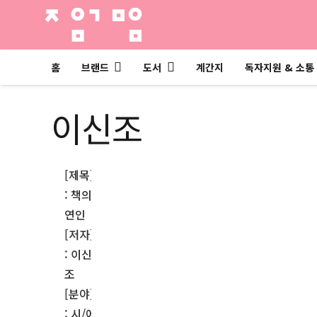
홈
브랜드
도서
계간지
독자지원 & 소통
이신조
[제목]
: 책의
연인
[저자]
: 이신
조
[분야]
: 시/에