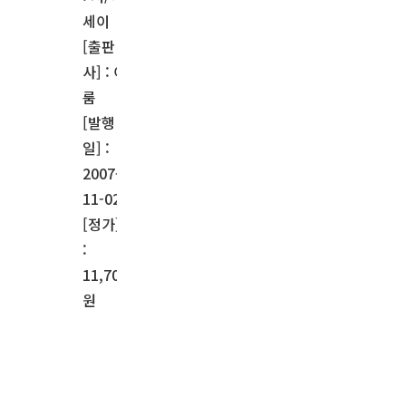
세이
[출판
사] : 이
룸
[발행
일] :
2007-
11-02
[정가]
:
11,700
원