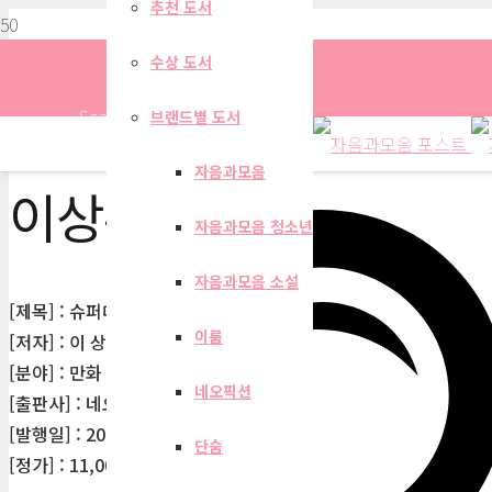
추천 도서
수상 도서
Search
브랜드별 도서
자음과모음
이상훈
자음과모음 청소년
자음과모음 소설
[제목] : 슈퍼대디 열 2
이룸
[저자] : 이 상훈
[분야] : 만화
네오픽션
[출판사] : 네오카툰
[발행일] : 2015-03-27
단숨
[정가] : 11,000원