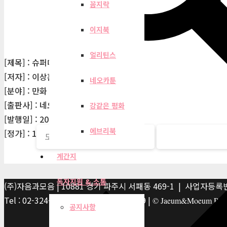
꼼지락
이지북
얼리틴스
[제목] : 슈퍼대디 열 1
[저자] : 이상훈
네오카툰
[분야] : 만화
[출판사] : 네오카툰
강같은 평화
[발행일] : 2015-03-13
에브리북
[정가] : 11,000원
계간지
독자지원 & 소통
(주)자음과모음 | 10881 경기 파주시 서패동 469-1 | 사업자등록번호
Tel : 02-324-2347 | Fax : 02-6959-8459 |
© Jaeum&Moeum Publis
공지사항