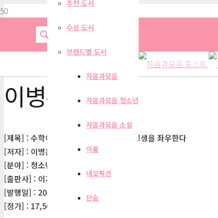
추천 도서
수상 도서
브랜드별 도서
자음과모음
이병훈
자음과모음 청소년
자음과모음 소설
[제목] : 수학이 대학을 결정하고 영어가 평생을 좌우한다
이룸
[저자] : 이병훈
[분야] : 청소년
네오픽션
[출판사] : 이지북
[발행일] : 2008-03-10
단숨
[정가] : 17,500원