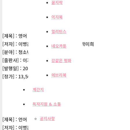
꼼지락
이지북
얼리틴스
[제목] : 영어 만점 비법
[저자] : 이병훈, 장윤정, 김빛나, 김종원, 박미희
네오카툰
[분야] : 청소년
[출판사] : 이지북
강같은 평화
[발행일] : 2012-01-20
에브리북
[정가] : 13,500원
계간지
독자지원 & 소통
공지사항
[제목] : 언어 만점 비법
[저자] : 이병훈, 장윤정