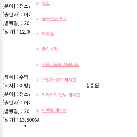
뉴스
[분야] : 청소년
[출판사] : 이지북
공모전과 투고
[발행일] : 2012-04-16
[정가] : 12,000원
자료실
문의사항
자음과모음 서포터즈
[제목] : 수학 만점 비법
오탈자 신고 게시판
[저자] : 이병훈, 장윤정, 김경미, 김빛나, 김종원
[분야] : 청소년
작가와의 만남 게시판
[출판사] : 이지북
이벤트 게시판
[발행일] : 2012-01-25
[정가] : 13,500원