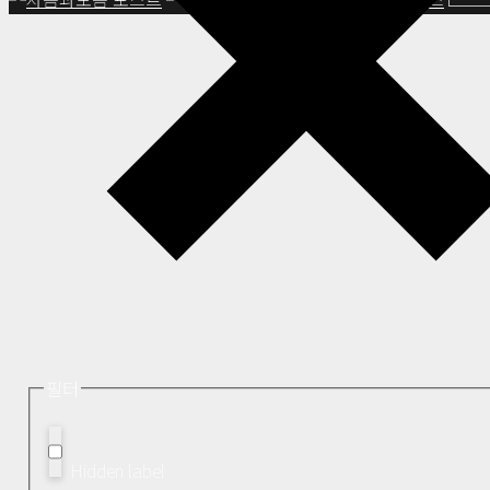
필터
Hidden label