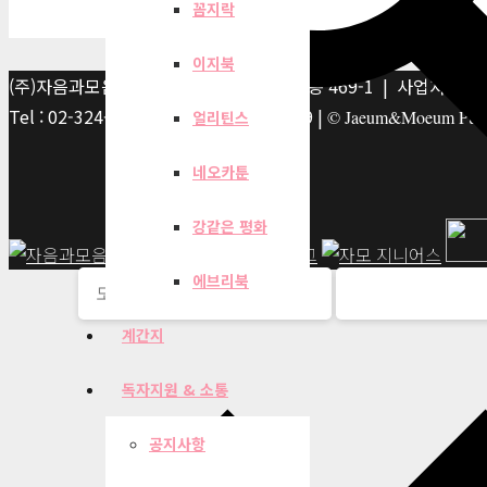
꼼지락
이지북
(주)자음과모음 | 10881 경기 파주시 서패동 469-1 | 사업자등록번호
Tel : 02-324-2347 | Fax : 02-6959-8459 |
© Jaeum&Moeum Publis
얼리틴스
네오카툰
강같은 평화
에브리북
계간지
독자지원 & 소통
공지사항