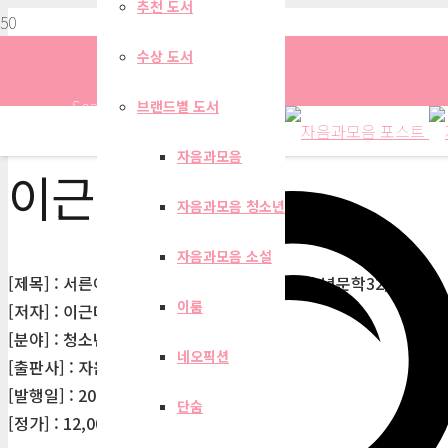
추천 도서
수상 도서
Search
브랜드별 도서
자음과모음
이근미
자음과모음 청소년
자음과모음 소설
[제목] : 서른아홉 아빠애인 열다섯 아빠딸(청소년문학32)
이룸
[저자] : 이근미
[분야] : 청소년
네오픽션
[출판사] : 자음과모음
[발행일] : 2013-06-14
단숨
[정가] : 12,000원