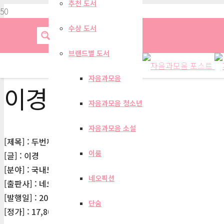
추천 도서
수상 도서
브랜드별 도서
자음과모음
이경
자음과모음 청소년
자음과모음 소설
[제목] : 두번째 지구 타이드
이룸
[글] : 이경
[분야] : 국내도서> 소설 > 한국 장편소설
네오픽션
[출판사] : 네오북스
[발행일] : 2026-04-22
단숨
[정가] : 17,800원