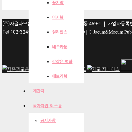
꼼지락
이지북
(주)자음과모음 | 10881 경기 파주시 서패동 469-1 | 사업자등록번호
Tel : 02-324-2347 | Fax : 02-6959-8459 |
© Jaeum&Moeum Publis
얼리틴스
네오카툰
강같은 평화
에브리북
계간지
독자지원 & 소통
공지사항