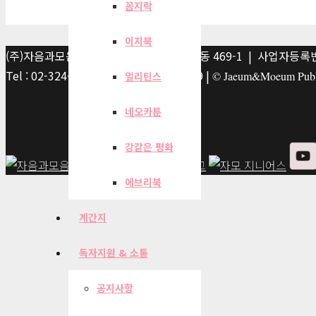
꼼지락
이지북
(주)자음과모음 | 10881 경기 파주시 서패동 469-1 | 사업자등록번호
Tel : 02-324-2347 | Fax : 02-6959-8459 |
© Jaeum&Moeum Publis
얼리틴스
네오카툰
강같은 평화
에브리북
계간지
독자지원 & 소통
공지사항