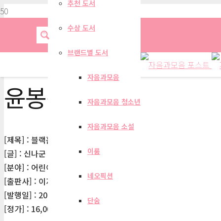
추천 도서
수상 도서
브랜드별 도서
자음과모음
윤봉선
자음과모음 청소년
자음과모음 소설
[제목] : 블랙홀이 땅콩만 하다고?
이룸
[글] : 신나군
[분야] : 어린이문학>그림/동화책
네오픽션
[출판사] : 이지북
[발행일] : 2026-03-06
단숨
[정가] : 16,000원