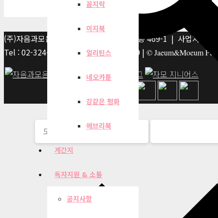
꼼지락
이지북
(주)자음과모음 | 10881 경기 파주시 서패동 469-1 | 사업자등록번호
Tel : 02-324-2347 | Fax : 02-6959-8459 |
© Jaeum&Moeum Publis
얼리틴스
네오카툰
강같은 평화
에브리북
계간지
독자지원 & 소통
공지사항