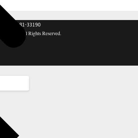
: 117-81-33190
hing co. All Rights Reserved.