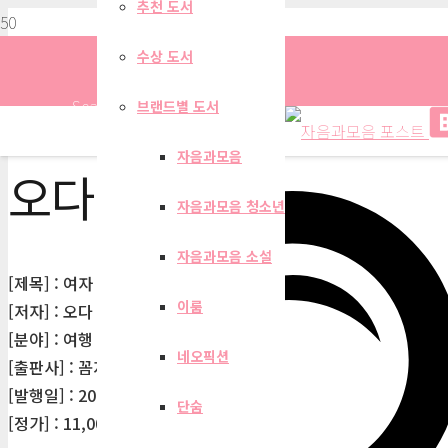
추천 도서
수상 도서
Search
브랜드별 도서
자음과모음
오다 히로코
자음과모음 청소년
자음과모음 소설
[제목] : 여자 혼자 시베리아 철도 여행
이룸
[저자] : 오다 히로코
[분야] : 여행
네오픽션
[출판사] : 꼼지락
[발행일] : 2016-11-21
단숨
[정가] : 11,000원