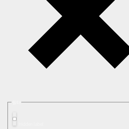
필터
Hidden label