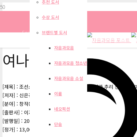
추천 도서
수상 도서
Search
브랜드별 도서
자음과모음
여나라
자음과모음 청소년
자음과모음 소설
[제목] : 조선소녀탐정록 2 : 삼짇날 꽃놀이 사건과 추리 천재 홍조
이룸
[저자] : 신은경, 여나라
[분야] : 창작동화
네오픽션
[출판사] : 이지북
[발행일] : 2023-04-17
단숨
[정가] : 13,000원