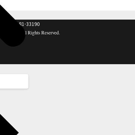
: 117-81-33190
hing co. All Rights Reserved.