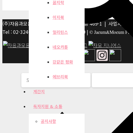
꼼지락
이지북
(주)자음과모음 | 10881 경기 파주시 서패동 469-1 | 사업자등록번호
Tel : 02-324-2347 | Fax : 02-6959-8459 |
© Jaeum&Moeum Publis
얼리틴스
네오카툰
강같은 평화
에브리북
계간지
독자지원 & 소통
공지사항