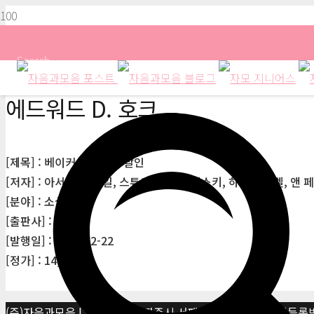
Search
에드워드 D. 호크
[제목] : 베이커 스트리트 살인
[저자] : 아서 코넌 도일, 스튜어트 M. 커민스키, 하워드 엥겔, 앤 
[분야] : 소설
[출판사] : 단숨
[발행일] : 2013-12-22
[정가] : 14,500원
(주)자음과모음 | 10881 경기 파주시 서패동 469-1 | 사업자등록번호