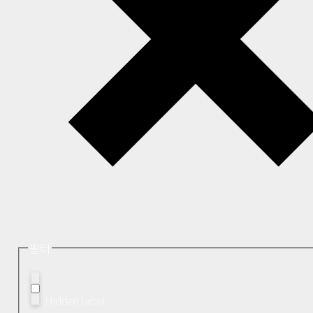
필터
Hidden label