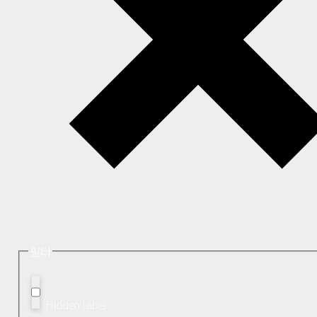
필터
Hidden label