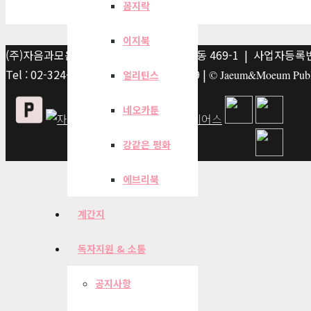
꼼지락
이지북
(주)자음과모음 | 10881 경기 파주시 서패동 469-1 | 사업자등록번호
Tel : 02-324-2347 | Fax : 02-6959-8459 |
© Jaeum&Moeum Publis
얼리틴스
네오카툰
강같은 평화
에브리북
계간지
독자지원 & 소통
공지사항