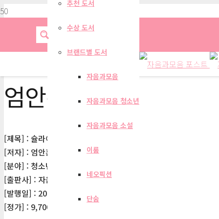
추천 도서
수상 도서
브랜드별 도서
자음과모음
엄안흠
자음과모음 청소년
자음과모음 소설
[제목] : 슐라이덴이 들려주는 식물 이야기
이룸
[저자] : 엄안흠
[분야] : 청소년
네오픽션
[출판사] : 자음과모음
[발행일] : 2010-09-01
단숨
[정가] : 9,700원